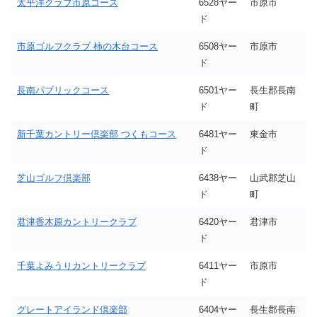
太平洋クラブ市原コース
6528ヤー
市原市
ド
市原ゴルフクラブ 柿の木台コース
6508ヤー
市原市
ド
長南パブリックコース
6501ヤー
長生郡長南
ド
町
新千葉カントリー倶楽部 つくもコース
6481ヤー
東金市
ド
芝山ゴルフ倶楽部
6438ヤー
山武郡芝山
ド
町
君津香木原カントリークラブ
6420ヤー
君津市
ド
千葉よみうりカントリークラブ
6411ヤー
市原市
ド
グレートアイランド倶楽部
6404ヤー
長生郡長南