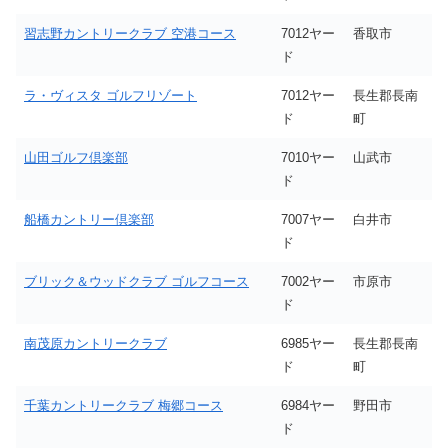
習志野カントリークラブ 空港コース
7012ヤー
香取市
ド
ラ・ヴィスタ ゴルフリゾート
7012ヤー
長生郡長南
ド
町
山田ゴルフ倶楽部
7010ヤー
山武市
ド
船橋カントリー倶楽部
7007ヤー
白井市
ド
ブリック＆ウッドクラブ ゴルフコース
7002ヤー
市原市
ド
南茂原カントリークラブ
6985ヤー
長生郡長南
ド
町
千葉カントリークラブ 梅郷コース
6984ヤー
野田市
ド