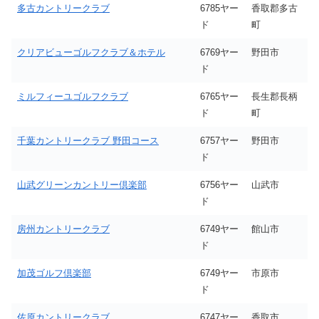
多古カントリークラブ
6785ヤー
香取郡多古
ド
町
クリアビューゴルフクラブ＆ホテル
6769ヤー
野田市
ド
ミルフィーユゴルフクラブ
6765ヤー
長生郡長柄
ド
町
千葉カントリークラブ 野田コース
6757ヤー
野田市
ド
山武グリーンカントリー倶楽部
6756ヤー
山武市
ド
房州カントリークラブ
6749ヤー
館山市
ド
加茂ゴルフ倶楽部
6749ヤー
市原市
ド
佐原カントリークラブ
6747ヤー
香取市