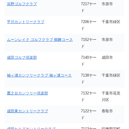
浜野ゴルフクラブ
7217ヤー
市原市
ド
平川カントリークラブ
7206ヤー
千葉市緑区
ド
ムーンレイク ゴルフクラブ 鶴舞コース
7152ヤー
市原市
ド
成田ゴルフ倶楽部
7140ヤー
成田市
ド
袖ヶ浦カンツリークラブ 袖ヶ浦コース
7138ヤー
千葉市緑区
ド
鷹之台カンツリー倶楽部
7132ヤー
千葉市花見
ド
川区
成田東カントリークラブ
7122ヤー
香取市
ド
成田ヒルズカントリークラブ
7113ヤー
印旛郡栄町