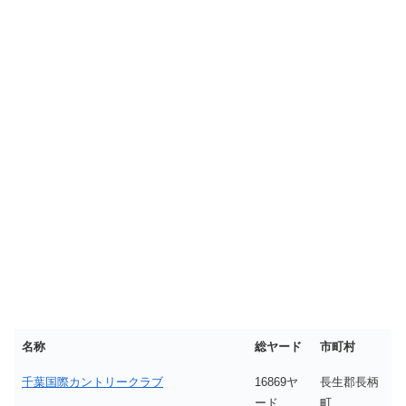
名称
総ヤード
市町村
千葉国際カントリークラブ
16869ヤ
長生郡長柄
ード
町