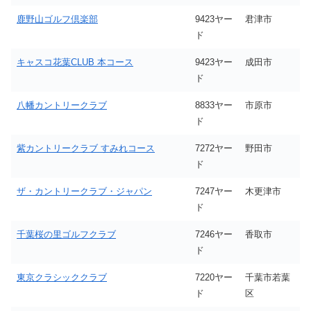
鹿野山ゴルフ倶楽部
9423ヤー
君津市
ド
キャスコ花葉CLUB 本コース
9423ヤー
成田市
ド
八幡カントリークラブ
8833ヤー
市原市
ド
紫カントリークラブ すみれコース
7272ヤー
野田市
ド
ザ・カントリークラブ・ジャパン
7247ヤー
木更津市
ド
千葉桜の里ゴルフクラブ
7246ヤー
香取市
ド
東京クラシッククラブ
7220ヤー
千葉市若葉
ド
区