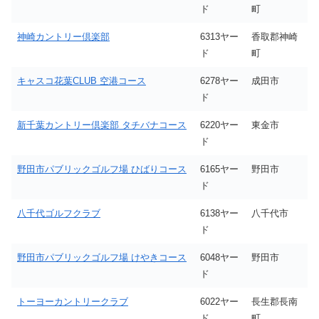
ド
町
神崎カントリー倶楽部
6313ヤー
香取郡神崎
ド
町
キャスコ花葉CLUB 空港コース
6278ヤー
成田市
ド
新千葉カントリー倶楽部 タチバナコース
6220ヤー
東金市
ド
野田市パブリックゴルフ場 ひばりコース
6165ヤー
野田市
ド
八千代ゴルフクラブ
6138ヤー
八千代市
ド
野田市パブリックゴルフ場 けやきコース
6048ヤー
野田市
ド
トーヨーカントリークラブ
6022ヤー
長生郡長南
ド
町