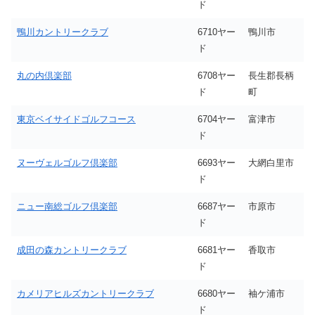
ド
鴨川カントリークラブ
6710ヤー
鴨川市
ド
丸の内倶楽部
6708ヤー
長生郡長柄
ド
町
東京ベイサイドゴルフコース
6704ヤー
富津市
ド
ヌーヴェルゴルフ倶楽部
6693ヤー
大網白里市
ド
ニュー南総ゴルフ倶楽部
6687ヤー
市原市
ド
成田の森カントリークラブ
6681ヤー
香取市
ド
カメリアヒルズカントリークラブ
6680ヤー
袖ケ浦市
ド