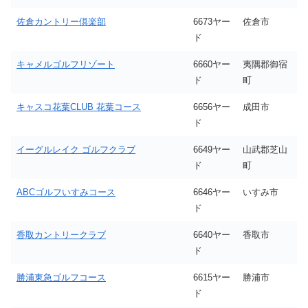
佐倉カントリー倶楽部
6673ヤー
佐倉市
ド
キャメルゴルフリゾート
6660ヤー
夷隅郡御宿
ド
町
キャスコ花葉CLUB 花葉コース
6656ヤー
成田市
ド
イーグルレイク ゴルフクラブ
6649ヤー
山武郡芝山
ド
町
ABCゴルフいすみコース
6646ヤー
いすみ市
ド
香取カントリークラブ
6640ヤー
香取市
ド
勝浦東急ゴルフコース
6615ヤー
勝浦市
ド