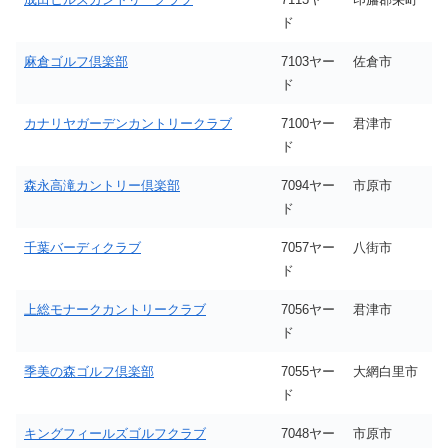
ド
麻倉ゴルフ倶楽部
7103ヤー
佐倉市
ド
カナリヤガーデンカントリークラブ
7100ヤー
君津市
ド
森永高滝カントリー倶楽部
7094ヤー
市原市
ド
千葉バーディクラブ
7057ヤー
八街市
ド
上総モナークカントリークラブ
7056ヤー
君津市
ド
季美の森ゴルフ倶楽部
7055ヤー
大網白里市
ド
キングフィールズゴルフクラブ
7048ヤー
市原市