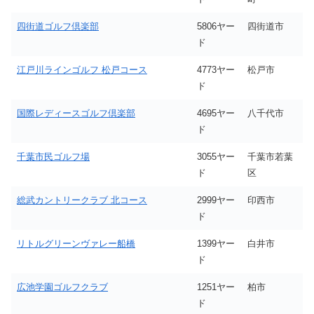
四街道ゴルフ倶楽部
5806ヤー
四街道市
ド
江戸川ラインゴルフ 松戸コース
4773ヤー
松戸市
ド
国際レディースゴルフ倶楽部
4695ヤー
八千代市
ド
千葉市民ゴルフ場
3055ヤー
千葉市若葉
ド
区
総武カントリークラブ 北コース
2999ヤー
印西市
ド
リトルグリーンヴァレー船橋
1399ヤー
白井市
ド
広池学園ゴルフクラブ
1251ヤー
柏市
ド