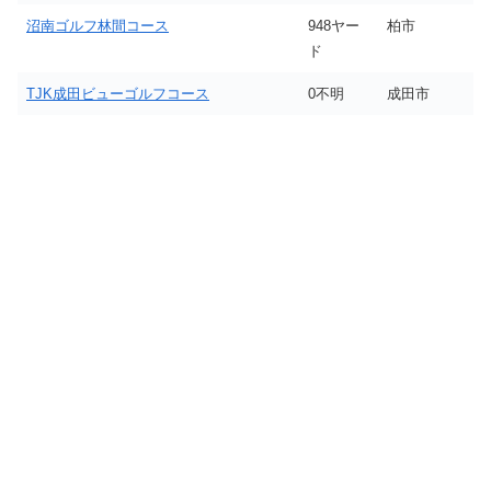
沼南ゴルフ林間コース
948ヤー
柏市
ド
TJK成田ビューゴルフコース
0不明
成田市