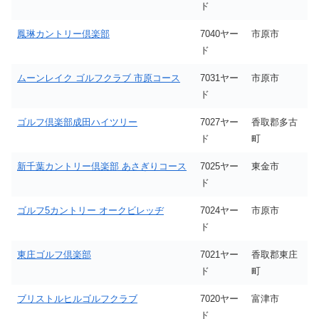
ド
鳳琳カントリー倶楽部
7040ヤー
市原市
ド
ムーンレイク ゴルフクラブ 市原コース
7031ヤー
市原市
ド
ゴルフ倶楽部成田ハイツリー
7027ヤー
香取郡多古
ド
町
新千葉カントリー倶楽部 あさぎりコース
7025ヤー
東金市
ド
ゴルフ5カントリー オークビレッヂ
7024ヤー
市原市
ド
東庄ゴルフ倶楽部
7021ヤー
香取郡東庄
ド
町
ブリストルヒルゴルフクラブ
7020ヤー
富津市
ド