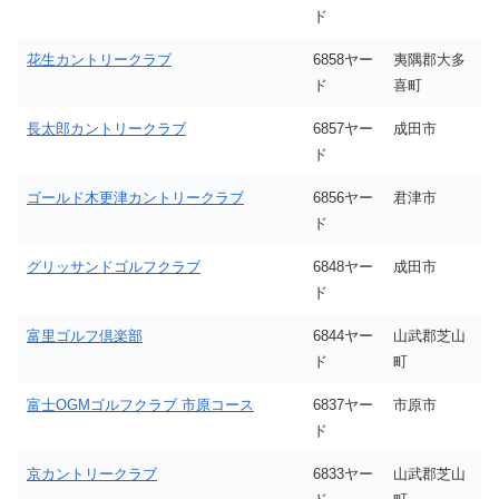
ド
花生カントリークラブ
6858ヤー
夷隅郡大多
ド
喜町
長太郎カントリークラブ
6857ヤー
成田市
ド
ゴールド木更津カントリークラブ
6856ヤー
君津市
ド
グリッサンドゴルフクラブ
6848ヤー
成田市
ド
富里ゴルフ倶楽部
6844ヤー
山武郡芝山
ド
町
富士OGMゴルフクラブ 市原コース
6837ヤー
市原市
ド
京カントリークラブ
6833ヤー
山武郡芝山