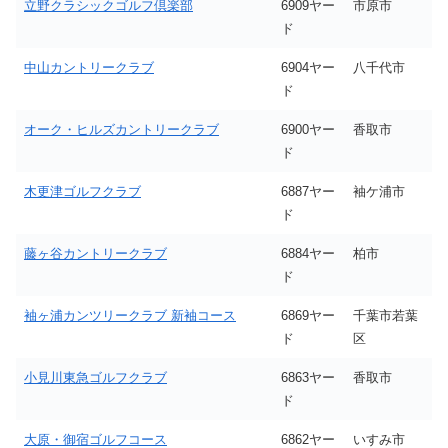
立野クラシックゴルフ倶楽部
6909ヤー
市原市
ド
中山カントリークラブ
6904ヤー
八千代市
ド
オーク・ヒルズカントリークラブ
6900ヤー
香取市
ド
木更津ゴルフクラブ
6887ヤー
袖ケ浦市
ド
藤ヶ谷カントリークラブ
6884ヤー
柏市
ド
袖ヶ浦カンツリークラブ 新袖コース
6869ヤー
千葉市若葉
ド
区
小見川東急ゴルフクラブ
6863ヤー
香取市
ド
大原・御宿ゴルフコース
6862ヤー
いすみ市