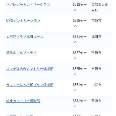
マグレガーカントリークラブ
6612ヤー
夷隅郡大多
ド
喜町
CPGカントリークラブ
6585ヤー
市原市
ド
太平洋クラブ成田コース
6581ヤー
成田市
ド
源氏山ゴルフクラブ
6577ヤー
市原市
ド
ロッテ皆吉台カントリー倶楽部
6575ヤー
市原市
ド
ラフォーレ＆松尾ゴルフ倶楽部
6561ヤー
山武市
ド
総丘カントリー倶楽部
6541ヤー
富津市
ド