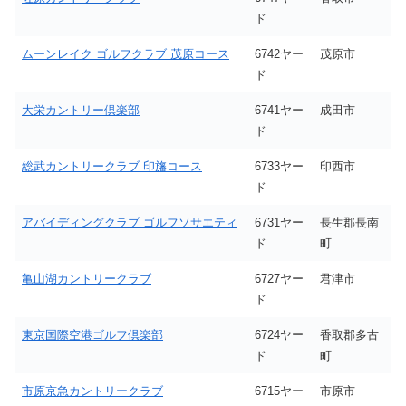
ド
ムーンレイク ゴルフクラブ 茂原コース
6742ヤー
茂原市
ド
大栄カントリー倶楽部
6741ヤー
成田市
ド
総武カントリークラブ 印旛コース
6733ヤー
印西市
ド
アバイディングクラブ ゴルフソサエティ
6731ヤー
長生郡長南
ド
町
亀山湖カントリークラブ
6727ヤー
君津市
ド
東京国際空港ゴルフ倶楽部
6724ヤー
香取郡多古
ド
町
市原京急カントリークラブ
6715ヤー
市原市