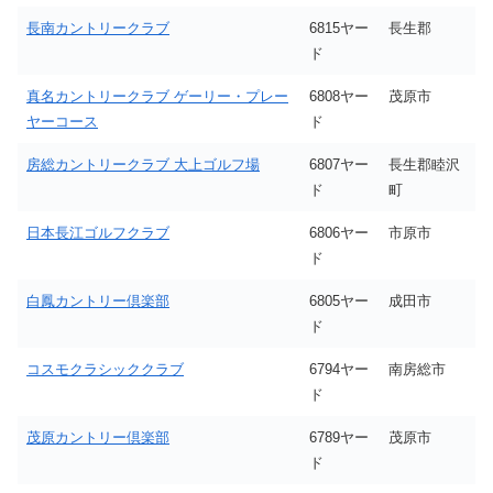
長南カントリークラブ
6815ヤー
長生郡
ド
真名カントリークラブ ゲーリー・プレー
6808ヤー
茂原市
ヤーコース
ド
房総カントリークラブ 大上ゴルフ場
6807ヤー
長生郡睦沢
ド
町
日本長江ゴルフクラブ
6806ヤー
市原市
ド
白鳳カントリー倶楽部
6805ヤー
成田市
ド
コスモクラシッククラブ
6794ヤー
南房総市
ド
茂原カントリー倶楽部
6789ヤー
茂原市
ド