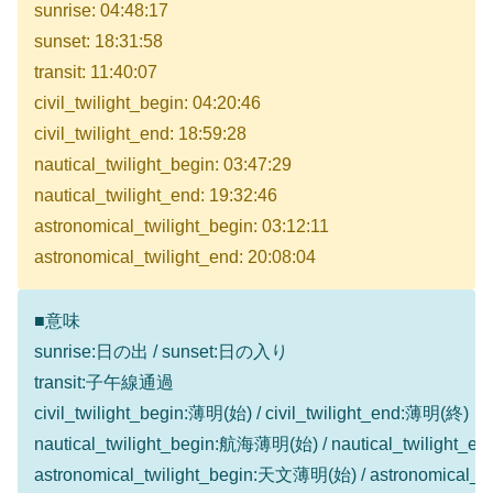
sunrise: 04:48:17
sunset: 18:31:58
transit: 11:40:07
civil_twilight_begin: 04:20:46
civil_twilight_end: 18:59:28
nautical_twilight_begin: 03:47:29
nautical_twilight_end: 19:32:46
astronomical_twilight_begin: 03:12:11
astronomical_twilight_end: 20:08:04
■意味
sunrise:日の出 / sunset:日の入り
transit:子午線通過
civil_twilight_begin:薄明(始) / civil_twilight_end:薄明(終)
nautical_twilight_begin:航海薄明(始) / nautical_twilight
astronomical_twilight_begin:天文薄明(始) / astronomical