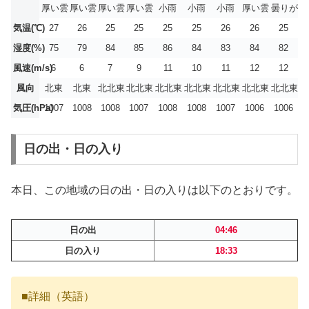
厚い雲
厚い雲
厚い雲
厚い雲
小雨
小雨
小雨
厚い雲
曇りがち
気温(℃)
27
26
25
25
25
25
26
26
25
湿度(%)
75
79
84
85
86
84
83
84
82
風速(m/s)
6
6
7
9
11
10
11
12
12
風向
北東
北東
北北東
北北東
北北東
北北東
北北東
北北東
北北東
気圧(hPa)
1007
1008
1008
1007
1008
1008
1007
1006
1006
日の出・日の入り
本日、この地域の日の出・日の入りは以下のとおりです。
日の出
04:46
日の入り
18:33
■詳細（英語）