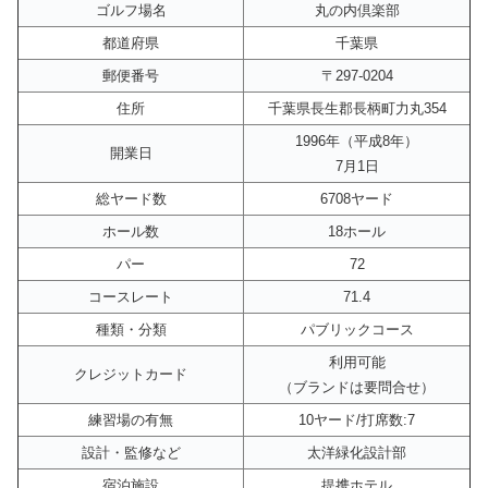
ゴルフ場名
丸の内倶楽部
都道府県
千葉県
郵便番号
〒297-0204
住所
千葉県長生郡長柄町力丸354
1996年（平成8年）
開業日
7月1日
総ヤード数
6708ヤード
ホール数
18ホール
パー
72
コースレート
71.4
種類・分類
パブリックコース
利用可能
クレジットカード
（ブランドは要問合せ）
練習場の有無
10ヤード/打席数:7
設計・監修など
太洋緑化設計部
宿泊施設
提携ホテル