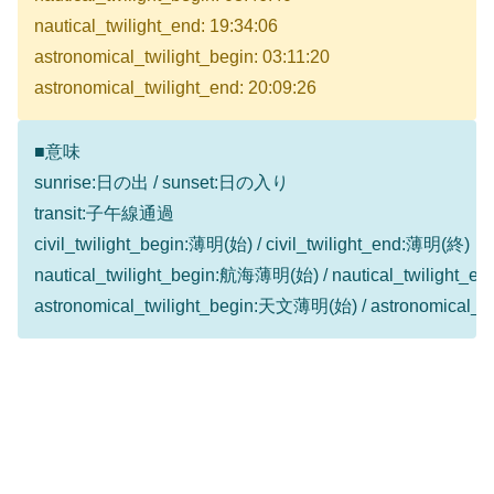
nautical_twilight_end: 19:34:06
astronomical_twilight_begin: 03:11:20
astronomical_twilight_end: 20:09:26
■意味
sunrise:日の出 / sunset:日の入り
transit:子午線通過
civil_twilight_begin:薄明(始) / civil_twilight_end:薄明(終)
nautical_twilight_begin:航海薄明(始) / nautical_twilight
astronomical_twilight_begin:天文薄明(始) / astronomical