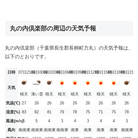
丸の内倶楽部の周辺の天気予報
丸の内倶楽部（千葉県長生郡長柄町力丸）の天気予報は、
以下のとおりです。
日時
07日21時
08日00時
08日03時
08日06時
08日09時
08日12時
08日15時
08日18時
08日21時
天気
晴天
薄い雲
晴天
晴天
晴天
晴天
晴天
晴天
晴天
気温(℃)
27
26
26
26
26
26
26
26
26
湿度(%)
83
82
81
79
78
75
71
75
78
風速(m/s)
5
5
4
3
4
3
4
4
3
風向
南南東
南南東
南南東
南南東
南東
南東
南東
南東
南南東