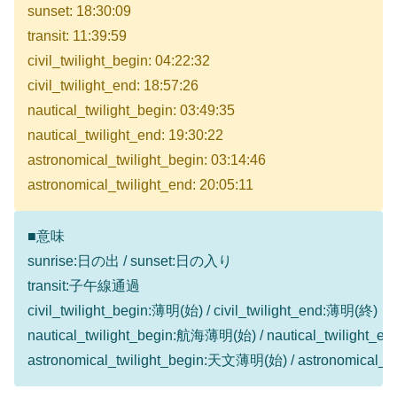
sunset: 18:30:09
transit: 11:39:59
civil_twilight_begin: 04:22:32
civil_twilight_end: 18:57:26
nautical_twilight_begin: 03:49:35
nautical_twilight_end: 19:30:22
astronomical_twilight_begin: 03:14:46
astronomical_twilight_end: 20:05:11
■意味
sunrise:日の出 / sunset:日の入り
transit:子午線通過
civil_twilight_begin:薄明(始) / civil_twilight_end:薄明(終)
nautical_twilight_begin:航海薄明(始) / nautical_twilight
astronomical_twilight_begin:天文薄明(始) / astronomical