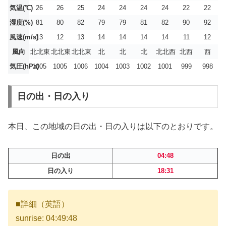
気温(℃)
26
26
25
24
24
24
24
22
22
湿度(%)
81
80
82
79
79
81
82
90
92
風速(m/s)
13
12
13
14
14
14
14
11
12
風向
北北東
北北東
北北東
北
北
北
北北西
北西
西
気圧(hPa)
1005
1005
1006
1004
1003
1002
1001
999
998
日の出・日の入り
本日、この地域の日の出・日の入りは以下のとおりです。
日の出
04:48
日の入り
18:31
■詳細（英語）
sunrise: 04:49:48