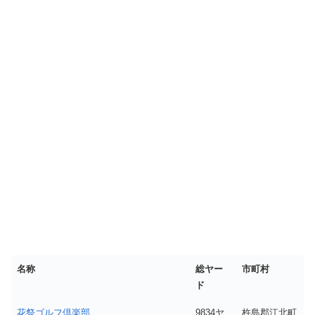
名称
総ヤー
市町村
ド
花祭ゴルフ倶楽部
9834ヤ
杵島郡江北町