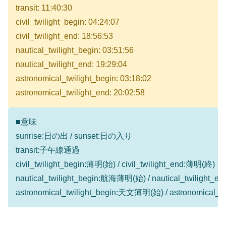
transit: 11:40:30
civil_twilight_begin: 04:24:07
civil_twilight_end: 18:56:53
nautical_twilight_begin: 03:51:56
nautical_twilight_end: 19:29:04
astronomical_twilight_begin: 03:18:02
astronomical_twilight_end: 20:02:58
■意味
sunrise:日の出 / sunset:日の入り
transit:子午線通過
civil_twilight_begin:薄明(始) / civil_twilight_end:薄明(終)
nautical_twilight_begin:航海薄明(始) / nautical_twilight
astronomical_twilight_begin:天文薄明(始) / astronomical