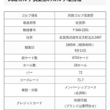
ゴルフ場名
武雄ゴルフ倶楽部
都道府県
佐賀県
郵便番号
〒849-2201
住所
佐賀県武雄市北方町志久3487
1965年（昭和40年）
開業日
9月11日
総ヤード数
6703ヤード
ホール数
18ホール
パー
72
コースレート
71.7
メンバーシップコース
種類・分類
（会員制）
利用可能
クレジットカード
（ブランドは要問合せ）