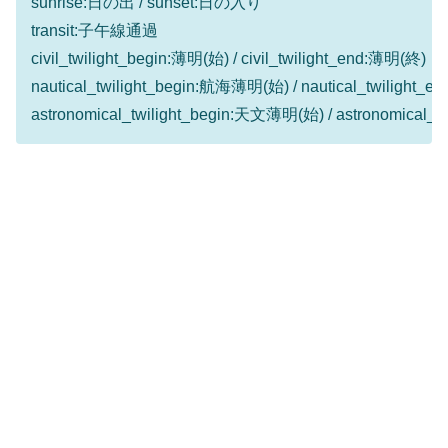
sunrise:日の出 / sunset:日の入り
transit:子午線通過
civil_twilight_begin:薄明(始) / civil_twilight_end:薄明(終)
nautical_twilight_begin:航海薄明(始) / nautical_twilight
astronomical_twilight_begin:天文薄明(始) / astronomical