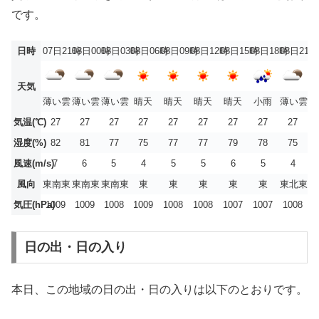
です。
日時
07日21時
08日00時
08日03時
08日06時
08日09時
08日12時
08日15時
08日18時
08日21時
天気
薄い雲
薄い雲
薄い雲
晴天
晴天
晴天
晴天
小雨
薄い雲
気温(℃)
27
27
27
27
27
27
27
27
27
湿度(%)
82
81
77
75
77
77
79
78
75
風速(m/s)
7
6
5
4
5
5
6
5
4
風向
東南東
東南東
東南東
東
東
東
東
東
東北東
気圧(hPa)
1009
1009
1008
1009
1008
1008
1007
1007
1008
日の出・日の入り
本日、この地域の日の出・日の入りは以下のとおりです。