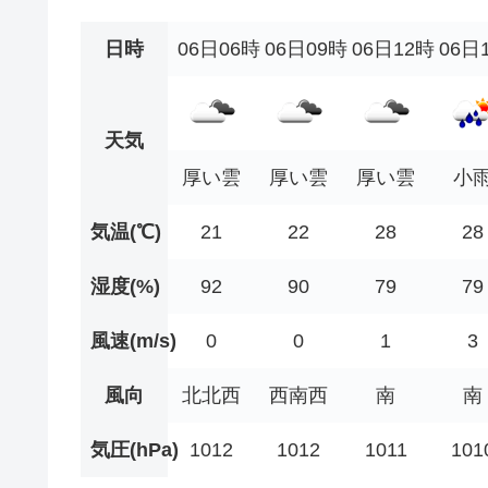
日時
06日06時
06日09時
06日12時
06日
天気
厚い雲
厚い雲
厚い雲
小
気温(℃)
21
22
28
28
湿度(%)
92
90
79
79
風速(m/s)
0
0
1
3
風向
北北西
西南西
南
南
気圧(hPa)
1012
1012
1011
101