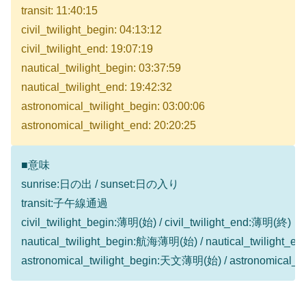
transit: 11:40:15
civil_twilight_begin: 04:13:12
civil_twilight_end: 19:07:19
nautical_twilight_begin: 03:37:59
nautical_twilight_end: 19:42:32
astronomical_twilight_begin: 03:00:06
astronomical_twilight_end: 20:20:25
■意味
sunrise:日の出 / sunset:日の入り
transit:子午線通過
civil_twilight_begin:薄明(始) / civil_twilight_end:薄明(終)
nautical_twilight_begin:航海薄明(始) / nautical_twilight
astronomical_twilight_begin:天文薄明(始) / astronomical