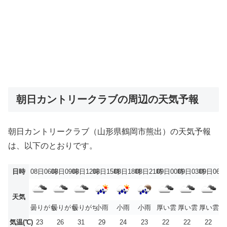
朝日カントリークラブの周辺の天気予報
朝日カントリークラブ（山形県鶴岡市熊出）の天気予報
は、以下のとおりです。
日時
08日06時
08日09時
08日12時
08日15時
08日18時
08日21時
09日00時
09日03時
09日06時
天気
曇りがち
曇りがち
曇りがち
小雨
小雨
小雨
厚い雲
厚い雲
厚い雲
気温(℃)
23
26
31
29
24
23
22
22
22