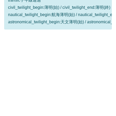
transit:子午線通過
civil_twilight_begin:薄明(始) / civil_twilight_end:薄明(終)
nautical_twilight_begin:航海薄明(始) / nautical_twilight
astronomical_twilight_begin:天文薄明(始) / astronomical