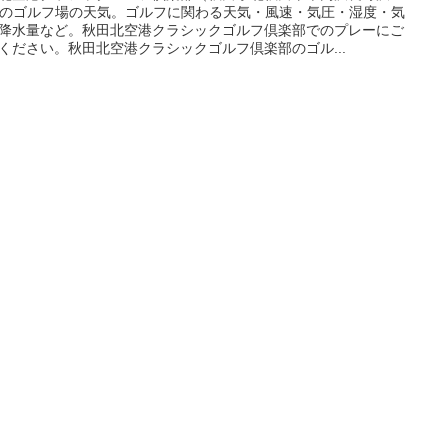
2)のゴルフ場の天気。ゴルフに関わる天気・風速・気圧・湿度・気
降水量など。秋田北空港クラシックゴルフ倶楽部でのプレーにご
ください。秋田北空港クラシックゴルフ倶楽部のゴル...