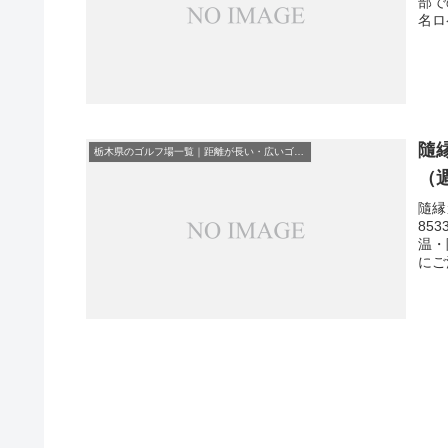
部で
名ロ
隨
栃木県のゴルフ場一覧｜距離が長い・広いゴルフ場ランキング
（
隨縁
85
温・
にご