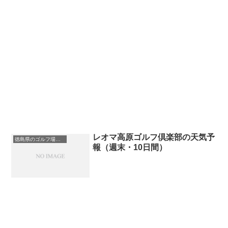
レオマ高原ゴルフ倶楽部の天気予
徳島県のゴルフ場一覧｜距離が長い・広いゴルフ場ランキング
報（週末・10日間）