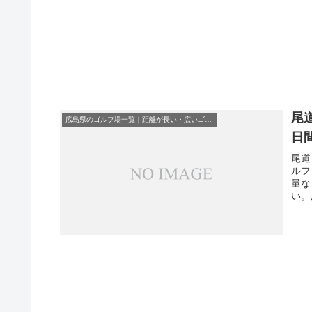
尾
広島県のゴルフ場一覧｜距離が長い・広いゴルフ場ランキング
日
尾道
ルフ
量な
い。