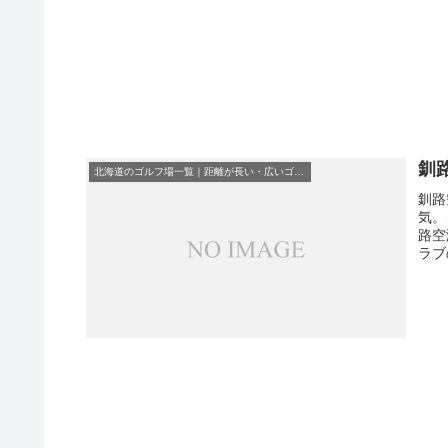
釧
北海道のゴルフ場一覧｜距離が長い・広いゴルフ場ランキング
釧路
気。
路空
ラブ