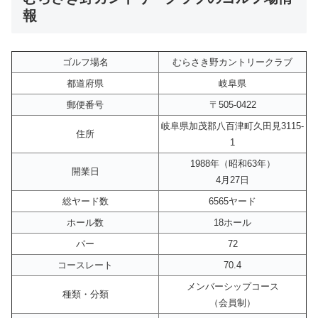
報
ゴルフ場名
むらさき野カントリークラブ
都道府県
岐阜県
郵便番号
〒505-0422
岐阜県加茂郡八百津町久田見3115-
住所
1
1988年（昭和63年）
開業日
4月27日
総ヤード数
6565ヤード
ホール数
18ホール
パー
72
コースレート
70.4
メンバーシップコース
種類・分類
（会員制）