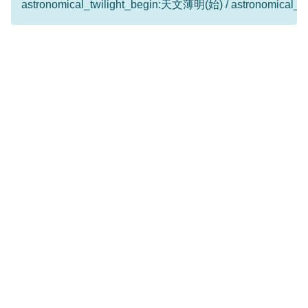
astronomical_twilight_begin:天文薄明(始) / astronomical