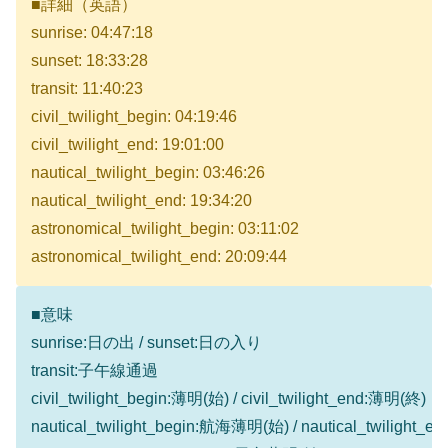
■詳細（英語）
sunrise: 04:47:18
sunset: 18:33:28
transit: 11:40:23
civil_twilight_begin: 04:19:46
civil_twilight_end: 19:01:00
nautical_twilight_begin: 03:46:26
nautical_twilight_end: 19:34:20
astronomical_twilight_begin: 03:11:02
astronomical_twilight_end: 20:09:44
■意味
sunrise:日の出 / sunset:日の入り
transit:子午線通過
civil_twilight_begin:薄明(始) / civil_twilight_end:薄明(終)
nautical_twilight_begin:航海薄明(始) / nautical_twilight