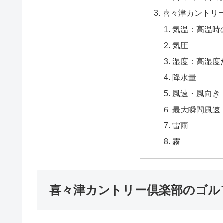
喜々津カントリ
気温：高温時
気圧
湿度：高湿度
降水量
風速・風向き
最大瞬間風速
雷雨
霧
喜々津カントリー倶楽部のゴル