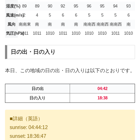
湿度(%)
89
89
90
92
95
96
95
94
93
風速(m/s)
2
4
5
6
6
5
5
5
6
風向
南南東
南
南
南
南
南南西
南南西
南南西
南
気圧(hPa)
1011
1011
1010
1011
1010
1010
1010
1011
1010
日の出・日の入り
本日、この地域の日の出・日の入りは以下のとおりです。
日の出
04:42
日の入り
18:38
■詳細（英語）
sunrise: 04:44:12
sunset: 18:36:47