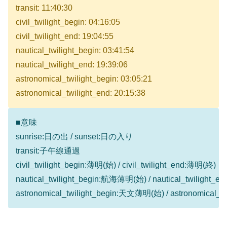
transit: 11:40:30
civil_twilight_begin: 04:16:05
civil_twilight_end: 19:04:55
nautical_twilight_begin: 03:41:54
nautical_twilight_end: 19:39:06
astronomical_twilight_begin: 03:05:21
astronomical_twilight_end: 20:15:38
■意味
sunrise:日の出 / sunset:日の入り
transit:子午線通過
civil_twilight_begin:薄明(始) / civil_twilight_end:薄明(終)
nautical_twilight_begin:航海薄明(始) / nautical_twilight
astronomical_twilight_begin:天文薄明(始) / astronomical