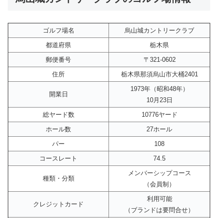
ゴルフ場名
烏山城カントリークラブ
都道府県
栃木県
郵便番号
〒321-0602
住所
栃木県那須烏山市大桶2401
1973年（昭和48年）
開業日
10月23日
総ヤード数
10776ヤード
ホール数
27ホール
パー
108
コースレート
74.5
メンバーシップコース
種類・分類
（会員制）
利用可能
クレジットカード
（ブランドは要問合せ）