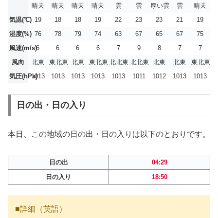
晴天
晴天
晴天
晴天
雲
雲
厚い雲
雲
晴天
気温(℃)
19
18
18
19
22
23
23
21
19
湿度(%)
76
78
79
74
63
67
65
67
75
風速(m/s)
6
6
6
6
7
9
8
7
7
風向
北東
東北東
北東
東北東
北北東
北北東
北東
北東
東北東
気圧(hPa)
1013
1013
1013
1013
1013
1011
1012
1013
1013
日の出・日の入り
本日、この地域の日の出・日の入りは以下のとおりです。
日の出
04:29
日の入り
18:50
■詳細（英語）