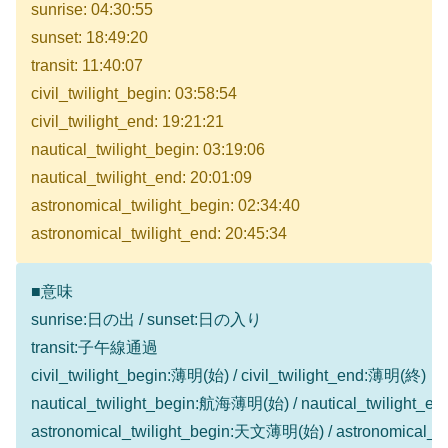
sunrise: 04:30:55
sunset: 18:49:20
transit: 11:40:07
civil_twilight_begin: 03:58:54
civil_twilight_end: 19:21:21
nautical_twilight_begin: 03:19:06
nautical_twilight_end: 20:01:09
astronomical_twilight_begin: 02:34:40
astronomical_twilight_end: 20:45:34
■意味
sunrise:日の出 / sunset:日の入り
transit:子午線通過
civil_twilight_begin:薄明(始) / civil_twilight_end:薄明(終)
nautical_twilight_begin:航海薄明(始) / nautical_twilight
astronomical_twilight_begin:天文薄明(始) / astronomical