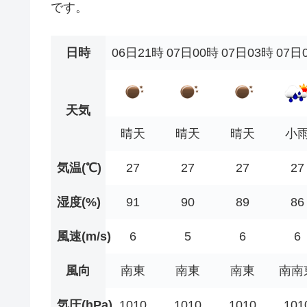
です。
日時
06日21時
07日00時
07日03時
07日
天気
晴天
晴天
晴天
小
気温(℃)
27
27
27
27
湿度(%)
91
90
89
86
風速(m/s)
6
5
6
6
風向
南東
南東
南東
南南
気圧(hPa)
1010
1010
1010
101