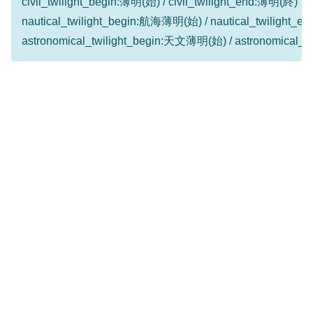
civil_twilight_begin:薄明(始) / civil_twilight_end:薄明(終)
nautical_twilight_begin:航海薄明(始) / nautical_twilight
astronomical_twilight_begin:天文薄明(始) / astronomical