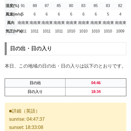
湿度(%)
91
89
87
85
80
83
85
83
82
風速(m/s)
5
6
6
6
6
6
6
5
4
風向
南南東
南南東
南南東
南南東
南南東
南南東
南南東
南南東
南南東
気圧(hPa)
1011
1011
1011
1011
1010
1010
1010
1010
1009
日の出・日の入り
本日、この地域の日の出・日の入りは以下のとおりです。
日の出
04:46
日の入り
18:34
■詳細（英語）
sunrise: 04:47:37
sunset: 18:33:08